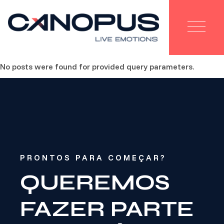
Skip
to
the
content
No posts were found for provided query parameters.
PRONTOS PARA COMEÇAR?
QUEREMOS
FAZER PARTE