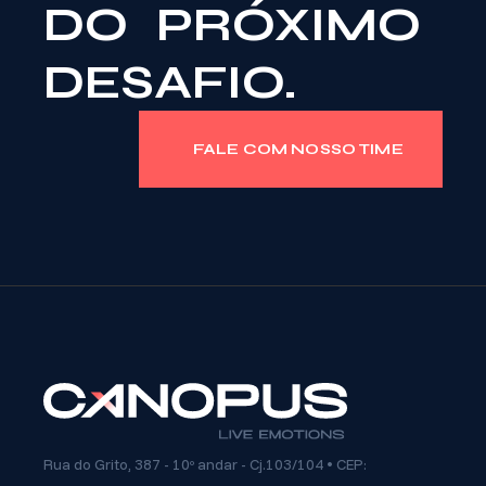
DO PRÓXIMO
DESAFIO.
FALE COM NOSSO TIME
Rua do Grito, 387 - 10º andar - Cj.103/104 • CEP: