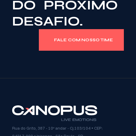
DO PRÓXIMO
DESAFIO.
FALE COM NOSSO TIME
Rua do Grito, 387 - 10º andar - Cj.103/104 • CEP: