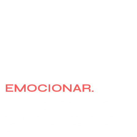
ESTRATÉGIA,
ESTÉTICA E A
INTENÇÃO DE
EMOCIONAR.
A Canopus é uma agência de eventos que acredita no
poder dos detalhes. Por isso, do planejamento
estratégico à execução final, desenha cada momento para
traduzir a sua marca em uma inesquecível experiência
sensorial.