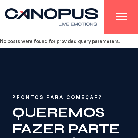
Skip
to
the
content
No posts were found for provided query parameters.
PRONTOS PARA COMEÇAR?
QUEREMOS
FAZER PARTE