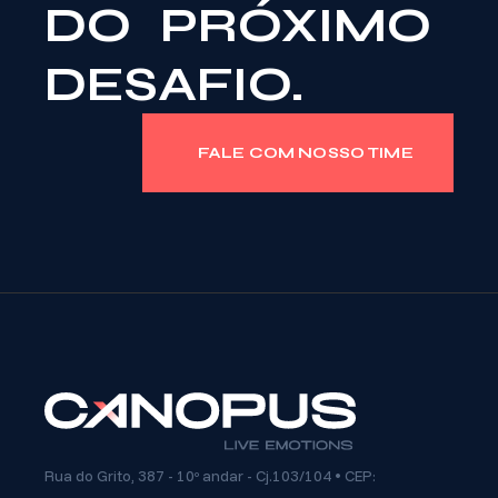
DO PRÓXIMO
DESAFIO.
FALE COM NOSSO TIME
Rua do Grito, 387 - 10º andar - Cj.103/104 • CEP: